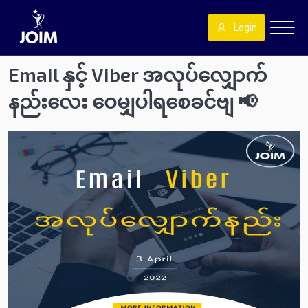
Login
Email နှင့် Viber အလုပ်လျှောက်
နည်းလေး ဝေမျှပါရစေခင်ဗျ 📢