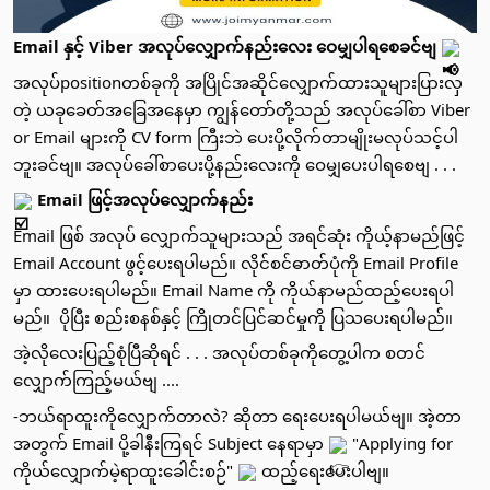
Email နှင့် Viber အလုပ်လျှောက်နည်းလေး ဝေမျှပါရစေခင်ဗျ 
အလုပ်positionတစ်ခုကို အပြိုင်အဆိုင်လျှောက်ထားသူများပြားလှ
တဲ့ ယခုခေတ်အခြေအနေမှာ ကျွန်တော်တို့သည် အလုပ်ခေါ်စာ Viber 
or Email များကို CV form ကြီးဘဲ ပေးပို့လိုက်တာမျိုးမလုပ်သင့်ပါ
ဘူးခင်ဗျ။ အလုပ်ခေါ်စာပေးပို့နည်းလေးကို ဝေမျှပေးပါရစေဗျ . . .
 Email ဖြင့်အလုပ်လျှောက်နည်း
Email ဖြစ် အလုပ် လျှောက်သူများသည် အရင်ဆုံး ကိုယ့်နာမည်ဖြင့် 
Email Account ဖွင့်ပေးရပါမည်။ လိုင်စင်ဓာတ်ပုံကို Email Profile 
မှာ ထားပေးရပါမည်။ Email Name ကို ကိုယ်နာမည်ထည့်ပေးရပါ
မည်။  ပိုပြီး စည်းစနစ်နှင့် ကြိုတင်ပြင်ဆင်မှုကို ပြသပေးရပါမည်။ 
အဲ့လိုလေးပြည့်စုံပြီဆိုရင် . . . အလုပ်တစ်ခုကိုတွေ့ပါက စတင်
လျှောက်ကြည့်မယ်ဗျ ....
-ဘယ်ရာထူးကိုလျှောက်တာလဲ? ဆိုတာ ရေးပေးရပါမယ်ဗျ။ အဲ့တာ
အတွက် Email ပို့ခါနီးကြရင် Subject နေရာမှာ 
 "Applying for 
ကိုယ်လျှောက်မဲ့ရာထူးခေါင်းစဉ်" 
 ထည့်ရေးပေးပါဗျ။