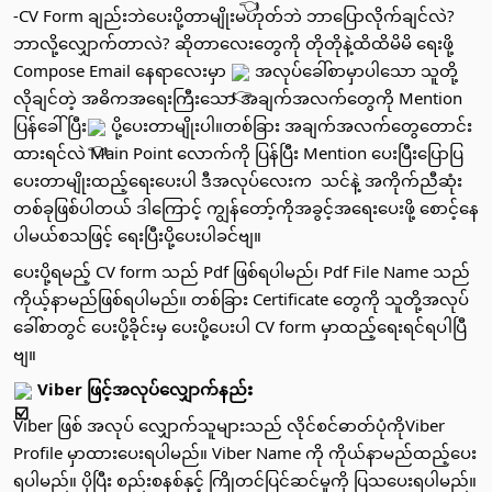
-CV Form ချည်းဘဲပေးပို့တာမျိုးမဟုတ်ဘဲ ဘာပြောလိုက်ချင်လဲ? 
ဘာလို့လျှောက်တာလဲ? ဆိုတာလေးတွေကို တိုတိုနဲ့ထိထိမိမိ ရေးဖို့ 
Compose Email နေရာလေးမှာ 
 အလုပ်ခေါ်စာမှာပါသော သူတို့
လိုချင်တဲ့ အဓိကအရေးကြီးသော အချက်အလက်တွေကို Mention 
ပြန်ခေါ်ပြီး
 ပို့ပေးတာမျိုးပါ။တစ်ခြား အချက်အလက်တွေတောင်း
ထားရင်လဲ Main Point လောက်ကို ပြန်ပြီး Mention ပေးပြီးပြောပြ
ပေးတာမျိုးထည့်ရေးပေးပါ ဒီအလုပ်လေးက  သင်နဲ့ အကိုက်ညီဆုံး
တစ်ခုဖြစ်ပါတယ် ဒါကြောင့် ကျွန်တော့်ကိုအခွင့်အရေးပေးဖို့ စောင့်နေ
ပါမယ်စသဖြင့် ရေးပြီးပို့ပေးပါခင်ဗျ။ 
ပေးပို့ရမည့် CV form သည် Pdf ဖြစ်ရပါမည်၊ Pdf File Name သည် 
ကိုယ့်နာမည်ဖြစ်ရပါမည်။ တစ်ခြား Certificate တွေကို သူတို့အလုပ်
ခေါ်စာတွင် ပေးပို့ခိုင်းမှ ပေးပို့ပေးပါ CV form မှာထည့်ရေးရင်ရပါပြီ
ဗျ။ 
 Viber ဖြင့်အလုပ်လျှောက်နည်း
Viber ဖြစ် အလုပ် လျှောက်သူများသည် လိုင်စင်ဓာတ်ပုံကိုViber 
Profile မှာထားပေးရပါမည်။ Viber Name ကို ကိုယ်နာမည်ထည့်ပေး
ရပါမည်။ ပိုပြီး စည်းစနစ်နှင့် ကြိုတင်ပြင်ဆင်မှုကို ပြသပေးရပါမည်။ 