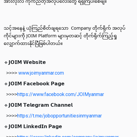
အားလုံးလဲ ကိုက်ညီတဲ့အလုပ်လေးတွေ ရရှိကြပါစေဗျ။ 
သင့်အ​နေနဲ့ ယုံကြည်စိတ်ချရ​သော  Company တိုက်ရိုက် အလုပ်
ကိုင်များကို JOIM Platform များမှတဆင့် တိုက်ရိုက်ကြည့်ရှု​
လျှောက်ထားနိုင်ပြီဖြစ်ပါတယ်။ 
🔹𝗝𝗢𝗜𝗠 𝗪𝗲𝗯𝘀𝗶𝘁𝗲
www.joimyanmar.com
>>>>
🔹𝗝𝗢𝗜𝗠 𝗙𝗮𝗰𝗲𝗯𝗼𝗼𝗸 𝗣𝗮𝗴𝗲
https://www.facebook.com/JOIMyanmar
>>>>
🔹𝗝𝗢𝗜𝗠 𝗧𝗲𝗹𝗲𝗴𝗿𝗮𝗺 𝗖𝗵𝗮𝗻𝗻𝗲𝗹
https://t.me/jobopportunitiesinmyanmar
>>>>
🔹𝗝𝗢𝗜𝗠 𝗟𝗶𝗻𝗸𝗲𝗱𝗜𝗻 𝗣𝗮𝗴𝗲