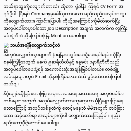
ဘယ်ရာထူးကိုလျှောက်တာလဲ? ဆိုတာ  ပို့ခါနီး ကြရင် CV Form အ
ရင်ပို့ပါ၊ ပြီးရင် Companyမှခေါ်ယူထား‌သော မည်သည့်အလုပ်ရာထူး
ကိုလျှောက်ထားကြောင်းပြောပါ၊ ကိုယ့်အကြောင်းကိုမိတ်ဆက်ပြီး 
အလုပ်ခေါ်စာမှာပါသော Job Description အချက် အလက်က လူကြီး
မင်းနဲ့ကိုက်ညီကြောင်းပြန် Mention ပေးပါဗျ။
 ဘယ်အချိန်လျှောက်သင့်လဲ 
အလုပ်လျှောက်လွှာများကို ရုံးချိန်အတွင်းပေးပို့ပေးရပါမည်။ ပိုပြီး 
စနစ်ကြဖို့အတွက် မနက် ၉နာရီတိတိနှင့် နေ့ခင်း ၁နာရီတိတိသည် 
အလုပ်ခေါ်စာပေးပို့ရန် အကောင်းဆုံးအချိန်ဖြစ်ပါတယ်။ တစ်ချို့ 
လုပ်ငန်းများတွင် Email ကိုနှစ်ကြိမ်လောက်ဘဲ ဖွင့်ဖတ်တတ်ကြပါ
တယ်ဗျ။ 
နိဂုံးချုပ်ဆိုခြင်းအားဖြင့် အခုကာလအနေအထားအရ အလုပ်​ခေါ်စာ
တစ်​နေရာအတွက် အလုပ်လျှောက်ထားသူတွေဟာ ပိုပြီးများပြားနေ
သောကြောင့် အလုပ်တစ်ခုထဲကို စောင့်မနေဘဲ မိမိအတွက် တစ်ခြား​
သော သင့်​တော်ရာ အလုပ်များကိုပါ လျှောက်ထားကြည့်ပါ။ နည်း
နည်းတော့ပိုဇွဲကောင်းပေးပါဗျ။