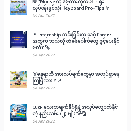
⌨️ "Mouse ကို မေ့ထားလိုက်ပါ" - ရုံး
လုပ်ငန်းခွင်သုံး Keyboard Pro-Tips ✨
04 Apr 2022
🚪 Internship ဆင်းခြင်းက သင့် Career
အတွက် ဘယ်လို တံခါးပေါက်တွေ ဖွင့်ပေးနိုင်
မလဲ❓ 🚀
04 Apr 2022
🌞နွေရာသီ အားလပ်ရက်တွေမှာ အလုပ်ရှာနေ
ကြပြီလား ? 📌
04 Apr 2022
Click လေးတချက်နှိပ်ရုံနဲ့ အလုပ်လျှောက်နိုင်
တဲ့ နည်းလမ်း (၂) မျိုး 💡🤔
04 Apr 2022