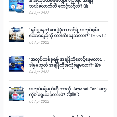
⏳ အလုပ်တစ်ခုလျှောက်ပြီးရင် အချိန်
ဘယ်လောက်ထိ စောင့်သင့်လဲ❓ 🤔
04 Apr 2022
"ရှုပ်ပွနေတဲ့ စားပွဲခုံက သင့်ရဲ့ အလုပ်စွမ်း
ဆောင်ရည်ကို တားဆီးနေသလား?" 📉 vs 📈
04 Apr 2022
"အလုပ်တစ်ခုရဖို အချိန်ကိုစောင့်နေမလား…
ဒါမှမဟုတ် အချိန်ကိုအသုံးချမလား❓" ⏳✨
04 Apr 2022
အလုပ်ခန့်မယ်ဆို ဘာလို "Arsenal Fan" တွေ
ကိုပဲ ရွေးသင့်တာလဲ? 🤔🔴⚪️
04 Apr 2022