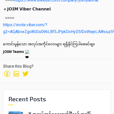
https://www.linkedin.com/company/joimyanmar
>>>>
🔹𝗝𝗢𝗜𝗠 𝗩𝗶𝗯𝗲𝗿 𝗖𝗵𝗮𝗻𝗻𝗲𝗹
>>>>
https://invite.viber.com/?
g2=AQAbveZgo8G0s096LBf5JPpkDxHyD5lDxWejeLiMhcuz5V
ကောင်းမွန်သော အလုပ်အကိုင်လေးများ ရရှိနိုင်ကြပါစေခင်ဗျ။
JOIM Teams 
Share this Blog?
Recent Posts