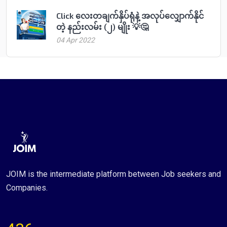
Click လေးတချက်နှိပ်ရုံနဲ့ အလုပ်လျှောက်နိုင်
တဲ့ နည်းလမ်း (၂) မျိုး 💡🤔
04 Apr 2022
JOIM is the intermediate platform between Job seekers and
Companies.