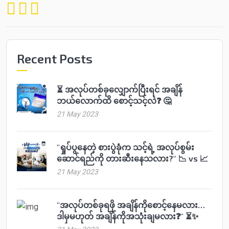
Recent Posts
⏳ အလုပ်တစ်ခုလျှောက်ပြီးရင် အချိန်
ဘယ်လောက်ထိ စောင့်သင့်လဲ❓ 🤔
21 May 2023
"ရှုပ်ပွနေတဲ့ စားပွဲခုံက သင့်ရဲ့ အလုပ်စွမ်း
ဆောင်ရည်ကို တားဆီးနေသလား?" 📉 vs 📈
21 May 2023
"အလုပ်တစ်ခုရဖို အချိန်ကိုစောင့်နေမလား…
ဒါမှမဟုတ် အချိန်ကိုအသုံးချမလား❓" ⏳✨