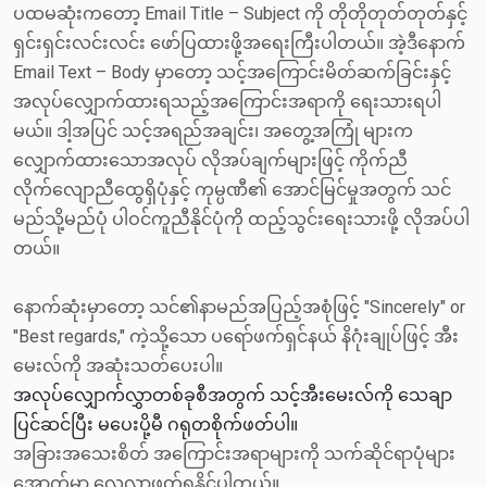
ပထမဆုံးကတော့ Email Title – Subject ကို တိုတိုတုတ်တုတ်နှင့်
ရှင်းရှင်းလင်းလင်း ဖော်ပြထားဖို့အရေးကြီးပါတယ်။ အဲ့ဒီနောက်
Email Text – Body မှာတော့ သင့်အကြောင်းမိတ်ဆက်ခြင်းနှင့်
အလုပ်လျှောက်ထားရသည့်အကြောင်းအရာကို ရေးသားရပါ
မယ်။ ဒါ့အပြင် သင့်အရည်အချင်း၊ အတွေ့အကြုံ များက
လျှောက်ထားသောအလုပ် လိုအပ်ချက်များဖြင့် ကိုက်ညီ
လိုက်လျောညီထွေရှိပုံနှင့် ကုမ္ပဏီ၏ အောင်မြင်မှုအတွက် သင်
မည်သို့မည်ပုံ ပါဝင်ကူညီနိုင်ပုံကို ထည့်သွင်းရေးသားဖို့ လိုအပ်ပါ
တယ်။
နောက်ဆုံးမှာတော့ သင်၏နာမည်အပြည့်အစုံဖြင့် "Sincerely" or
"Best regards," ကဲ့သို့သော ပရော်ဖက်ရှင်နယ် နိဂုံးချုပ်ဖြင့် အီး
မေးလ်ကို အဆုံးသတ်ပေးပါ။
အလုပ်လျှောက်လွှာတစ်ခုစီအတွက် သင့်အီးမေးလ်ကို သေချာ
ပြင်ဆင်ပြီး မပေးပို့မီ ဂရုတစိုက်ဖတ်ပါ။
အခြားအသေးစိတ် အကြောင်းအရာများကို သက်ဆိုင်ရာပုံများ
အောက်မှာ လေ့လာဖတ်ရှုနိုင်ပါတယ်။