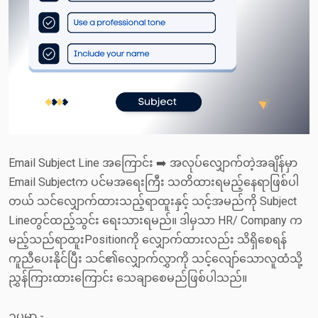
Email Subject Line အကြောင်း ➡️ အလုပ်လျှောက်တဲ့အချိန်မှာ
Email Subjectက ပင်မအရေးကြီး သတိထားရမည့်နေရာဖြစ်ပါ
တယ် သင်လျှောက်ထားသည့်ရာထူးနှင့် သင့်အမည်ကို Subject
Lineတွင်ထည့်သွင်း ရေးသားရမည်။ ဒါမှသာ HR/ Company က
မည့်သည်ရာထူးPositionကို လျှောက်ထားလည်း သိရှိစေရန်
ကူညီပေးနိုင်ပြီး သင်၏လျှောက်လွှာကို သင့်လျော်သောလူထံသို့
ညွှန်ကြားထားကြောင်း သေချာစေမည်ဖြစ်ပါသည်။
ဥပမာ -