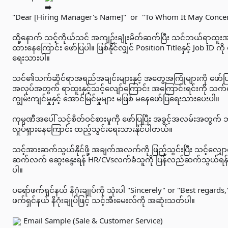
"Dear [Hiring Manager's Name]"  or  "To Whom It May Concer
ထို့နောက် သင့်ကိုယ်သင် အကျဉ်းချုံးမိတ်ဆက်ပြီး သင်ဘယ်ရာထူး
ထားနေကြောင်း ဖော်ပြပါ။ ဖြစ်နိုင်လျှင် Position Titleနှင့် Job ID ကိ
ရေးသားပါ။

သင်၏သက်ဆိုင်ရာအရည်အချင်းများနှင့် အတွေ့အကြုံများကို ဖော်ပြ
အလုပ်အတွက် ရာထူးနှင့်သင့်လျော်ကြောင်း အကြောင်းရင်းကို သ
ကျွမ်းကျင်မှုနှင့် အောင်မြင်မှုများ မဖြစ် မနေဖော်ပြရေးသားပေးပါ။

ကုမ္ပဏီအပေါ် သင့်စိတ်ဝင်စားမှုကို ဖော်ပြပြီး အခွင့်အလမ်းအတွက် 
လှုပ်ရှားနေကြောင်း ထည့်သွင်းရေးသားနိုင်ပါတယ်။

သင့်အားဆက်သွယ်နိုင်ဖို့ အချက်အလက်ကို ဖြည့်သွင်းပြီး သင့်လျှောက
ဆက်လက် ဆွေးနွေးရန် HR/CVsလက်ခံသူကို ပြန်လည်ဆက်သွယ်ရန် 
ပါ။

ပရော်ဖက်ရှင်နယ် နိဂုံးချုပ်ကို သုံးပါ "Sincerely" or "Best regards
ဖက်ရှင်နယ် နိဂုံးချုပ်ဖြင့် သင့်အီးမေးလ်ကို အဆုံးသတ်ပါ။

 Email Sample (Sale & Customer Service)
