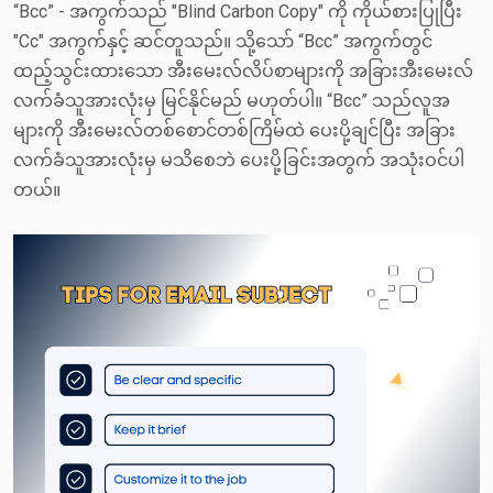
“Bcc” - အကွက်သည် "Blind Carbon Copy" ကို ကိုယ်စားပြုပြီး
"Cc" အကွက်နှင့် ဆင်တူသည်။ သို့သော် “Bcc” အကွက်တွင်
ထည့်သွင်းထားသော အီးမေးလ်လိပ်စာများကို အခြားအီးမေးလ်
လက်ခံသူအားလုံးမှ မြင်နိုင်မည် မဟုတ်ပါ။ “Bcc” သည်လူအ
များကို အီးမေးလ်တစ်စောင်တစ်ကြိမ်ထဲ ပေးပို့ချင်ပြီး အခြား
လက်ခံသူအားလုံးမှ မသိစေဘဲ ပေးပို့ခြင်းအတွက် အသုံးဝင်ပါ
တယ်။