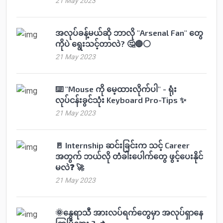
21 May 2023
အလုပ်ခန့်မယ်ဆို ဘာလို "Arsenal Fan" တွေ
ကိုပဲ ရွေးသင့်တာလဲ? 🤔🔴⚪️
21 May 2023
⌨️ "Mouse ကို မေ့ထားလိုက်ပါ" - ရုံး
လုပ်ငန်းခွင်သုံး Keyboard Pro-Tips ✨
21 May 2023
🚪 Internship ဆင်းခြင်းက သင့် Career
အတွက် ဘယ်လို တံခါးပေါက်တွေ ဖွင့်ပေးနိုင်
မလဲ❓ 🚀
21 May 2023
🌞နွေရာသီ အားလပ်ရက်တွေမှာ အလုပ်ရှာနေ