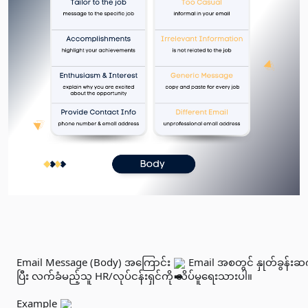
Email Message (Body) အကြောင်း 
 Email အစတွင် နှုတ်ခွန်း
ပြီး လက်ခံမည့်သူ HR/လုပ်ငန်းရှင်ကို လိပ်မူရေးသားပါ။

Example 