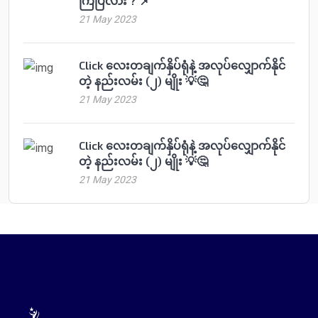
ကြပြီလား ? 📌
21 May 2023
Click လေးတချက်နှိပ်ရုံနဲ့ အလုပ်လျှောက်နိုင်
တဲ့ နည်းလမ်း (၂) မျိုး 💡🤔
21 May 2023
Click လေးတချက်နှိပ်ရုံနဲ့ အလုပ်လျှောက်နိုင်
တဲ့ နည်းလမ်း (၂) မျိုး 💡🤔
21 May 2023