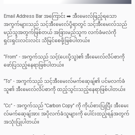
Email Address Bar အကြောင်း ➡️ အီးမေးလ်ဖြည့်ရသော
အကွက်များသည် သင့်အီးမေးလ်ပို့ရာတွင် သင့်အီးမေးလ်သည်
မည်သူအတွက်ဖြစ်တယ် အခြားမည်သူက လက်ခံမလဲကို
ရှင်းရှင်းလင်းလင်း သိမြင်စေဖို့ဖြစ်ပါတယ်။
“From” - အကွက်သည် သင့်(ပေးပို့သူ)၏ အီးမေးလ်လိပ်စာကို
ဖော်ပြသည့်နေရာဖြစ်ပါတယ်။
“To” - အကွက်သည် သင့်အီးမေးလ်မက်ဆေ့ချ်၏ ပင်မလက်ခံ
သူ၏ အီးမေးလ်လိပ်စာကို ထည့်သွင်းသည့်နေရာဖြစ်ပါတယ်။
“Cc” - အကွက်သည် "Carbon Copy" ကို ကိုယ်စားပြုပြီး အီးမေး
လ်မက်ဆေ့ချ်အား အပိုလက်ခံသူများကို ပေါင်းထည့်ရန်အတွက်
အသုံးပြုပါတယ်။