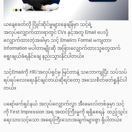
ယနေ့ခေတ်လို ပြိုင်ဆိုင်မှုများ‌နေချိန်မှာ သင့်ရဲ့
အလုပ်‌လျှောက်ထားရာတွင် CVs နှင့်အတူ Email ပေးပို့
လျှောက်ထားတဲ့အခါမှာ သင့် Emailက Formal မကျတာ၊
Information မပါတာမျိုးဆို အခြားလျှောက်ထားသူတွေထက်
ရွေးချယ်ခံရနိုင်ချေ နည်းသွားနိုင်ပါတယ်။
သင့်Emailကို HR/အလုပ်ရှင်မှ မြင်တာနဲ့ သဘောကျပြီး သပ်သပ်
ရပ်ရပ်လေးရေးနိုင်ချင်တယ်ဆိုရင်တော့ အသေးစိတ်ဖတ်ရှုနိုင်ပါ
တယ်။
ပရော်ဖက်ရှင်နယ် အလုပ်လျှောက်လွှာ အီးမေးလ်တစ်ခုမှာ သင့်
ကို First Impression အရ အထင်ကြီးမှုကို ရရှိစေရန် ထည့်သွင်း
ရေးသားသင့်သော အရေးကြီးသောအချက်များစွာ ရှိပါတယ်။