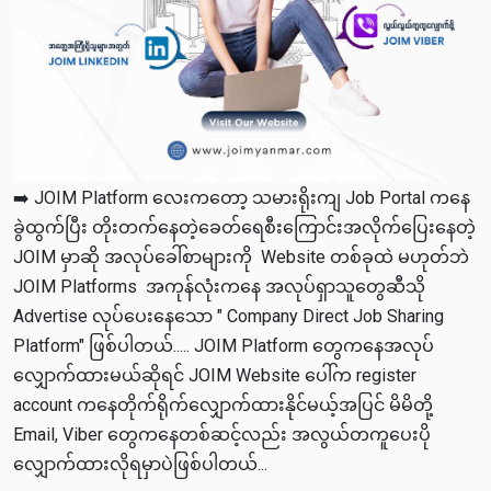
➡️ JOIM Platform လေးကတော့ သမားရိုးကျ Job Portal ကနေ
ခွဲထွက်ပြီး တိုးတက်နေတဲ့ခေတ်ရေစီးကြောင်းအလိုက်ပြေးနေတဲ့
JOIM မှာဆို အလုပ်ခေါ်စာများကို Website တစ်ခုထဲ မဟုတ်ဘဲ
JOIM Platforms အကုန်လုံးကနေ အလုပ်ရှာသူတွေဆီသို
Advertise လုပ်ပေးနေသော " Company Direct Job Sharing
Platform" ဖြစ်ပါတယ်..... JOIM Platform တွေကနေအလုပ်
လျှောက်ထားမယ်ဆိုရင် JOIM Website ပေါ်က register
account ကနေတိုက်ရိုက်လျှောက်ထားနိုင်မယ့်အပြင် မိမိတို့
Email, Viber တွေကနေတစ်ဆင့်လည်း အလွယ်တကူပေးပို
လျှောက်ထားလိုရမှာပဲဖြစ်ပါတယ်...