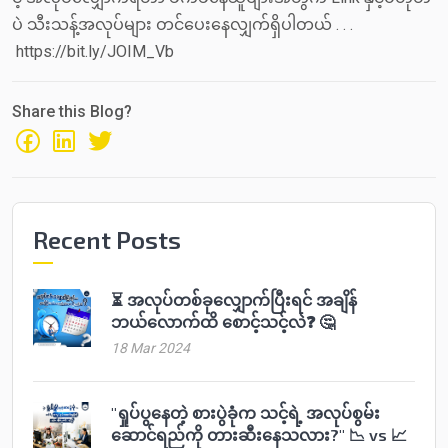
ပဲ သီးသန့်အလုပ်များ တင်ပေးနေလျှက်ရှိပါတယ် . . .
https://bit.ly/JOIM_Vb
Share this Blog?
Recent Posts
⏳ အလုပ်တစ်ခုလျှောက်ပြီးရင် အချိန်
ဘယ်လောက်ထိ စောင့်သင့်လဲ❓ 🤔
18 Mar 2024
"ရှုပ်ပွနေတဲ့ စားပွဲခုံက သင့်ရဲ့ အလုပ်စွမ်း
ဆောင်ရည်ကို တားဆီးနေသလား?" 📉 vs 📈