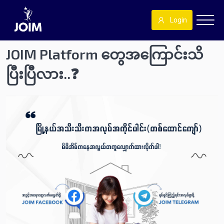
Login
JOIM Platform တွေအကြောင်းသိ
ပြီးပြီလား..❓