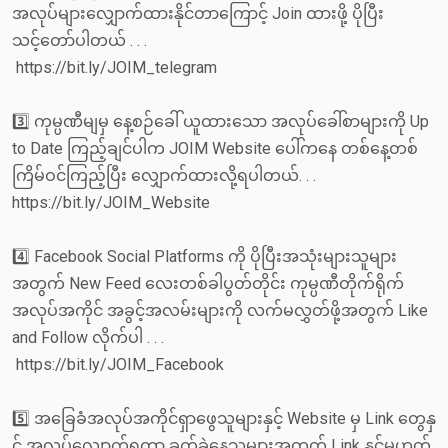
အလုပ်များလျှောက်ထားနိုင်တာကြောင့် Join ထားဖို့ ပိုပြီး
သင့်တော်ပါတယ် . . .
https://bit.ly/JOIM_telegram
3️⃣ ကုမ္ပဏီမျမှ နေ့စဉ်ခေါ် ယူထားသော အလုပ်ခေါ်စာများကို Up
to Date ကြည့်ချင်ပါက JOIM Website ပေါ်ကနေ တစ်နေ့တစ်
ကြိမ်ဝင်ကြည့်ပြီး လျှောက်ထားလို့ရပါတယ်. . .
https://bit.ly/JOIM_Website
4️⃣ Facebook Social Platforms ကို ပိုပြီးအသုံးများသူများ
အတွက် New Feed လေးတစ်ခါပွတ်တိုင်း ကုမ္ပဏီတိုက်ရိုက်
အလုပ်အကိုင် အခွင့်အလမ်းများကို လက်မလွှတ်ဖို့အတွက် Like
and Follow လိုက်ပါ . . .
https://bit.ly/JOIM_Facebook
5️⃣ အခြေခံအလုပ်အကိုင်ရှာဖွေသူများနှင့် Website မှ Link တွေနှ
င့် အလုပ်လျှောက်ရတာ ခက်ခဲနေသူများအတွက် Link နှင့်မဟုတ်