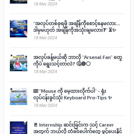
18 Mar 2024
"အလုပ်တစ်ခုရဖို အချိန်ကိုစောင့်နေမလား…
ဒါမှမဟုတ် အချိန်ကိုအသုံးချမလား❓" ⏳✨
18 Mar 2024
အလုပ်ခန့်မယ်ဆို ဘာလို "Arsenal Fan" တွေ
ကိုပဲ ရွေးသင့်တာလဲ? 🤔🔴⚪️
18 Mar 2024
⌨️ "Mouse ကို မေ့ထားလိုက်ပါ" - ရုံး
လုပ်ငန်းခွင်သုံး Keyboard Pro-Tips ✨
18 Mar 2024
🚪 Internship ဆင်းခြင်းက သင့် Career
အတွက် ဘယ်လို တံခါးပေါက်တွေ ဖွင့်ပေးနိုင်