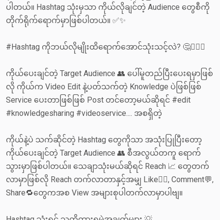
ပါတယ်။ Hashtag သုံးမှသာ ကိုယ်လိုချင်တဲ့ Audience တွေစီကို
တိုက်ရိုက်‌ရောက်မှာဖြစ်ပါတယ်။ ✅✨
#Hashtag ကိုဘယ်လိုမျိုးထိရောက်‌အောင်သုံးသင့်လဲ? 🤔🤷🏻‍♂️
ကိုယ်ပေးချင်တဲ့ Target Audience 👥 ပေါ်မူတည်ပြီးပေးရမှာဖြစ်
လို ကိုယ်က Video Edit နဲ့ပတ်သက်တဲ့ Knowledge ပဲဖြစ်ဖြစ်
Service ပေးတာဖြစ်ဖြစ် Post တင်တော့မယ်ဆိုရင် #edit
#knowledgesharing #videoservice.... အစရှိတဲ့
ကိုယ်နဲ့ပဲ သက်ဆိုင်တဲ့ Hashtag တွေကိုသာ အသုံးပြုပြီးတော့
ကိုယ်ပေးချင်တဲ့ Target Audience 👥 စီအလွယ်တကူ ရောက်
သွားမှာဖြစ်ပါတယ်။ သေချာသုံးမယ်ဆိုရင် Reach 📈 တွေတက်
လာမှာဖြစ်လို Reach တက်လာတာနှင့်အမျှ Like👍🏻, Comment💬,
Share🔁တွေကအစ View အများစုပါတက်လာမှာပါဗျ။
Hashtag သုံးရင် သတိထားရမဲ့အချက်များ 💡