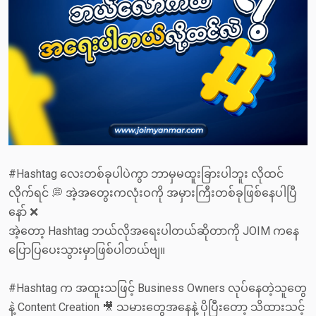
#Hashtag လေးတစ်ခုပါပဲကွာ ဘာမှမထူးခြားပါဘူး လိုထင်
လိုက်ရင် 💭 အဲ့အတွေးကလုံးဝကို အမှားကြီးတစ်ခုဖြစ်နေပါပြီ
နော် ❌
အဲ့တော့ Hashtag ဘယ်လိုအရေးပါတယ်ဆိုတာကို JOIM ကနေ
ပြောပြပေးသွားမှာဖြစ်ပါတယ်ဗျ။
#Hashtag က အထူးသဖြင့် Business Owners လုပ်နေတဲ့သူတွေ
နဲ့ Content Creation 🎥 သမားတွေအနေနဲ့ ပိုပြီးတော့ သိထားသင့်