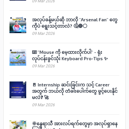
09 Mar 2026
အလုပ်ခန့်မယ်ဆို ဘာလို "Arsenal Fan" တွေ
ကိုပဲ ရွေးသင့်တာလဲ? 🤔🔴⚪️
09 Mar 2026
⌨️ "Mouse ကို မေ့ထားလိုက်ပါ" - ရုံး
လုပ်ငန်းခွင်သုံး Keyboard Pro-Tips ✨
09 Mar 2026
🚪 Internship ဆင်းခြင်းက သင့် Career
အတွက် ဘယ်လို တံခါးပေါက်တွေ ဖွင့်ပေးနိုင်
မလဲ❓ 🚀
09 Mar 2026
🌞နွေရာသီ အားလပ်ရက်တွေမှာ အလုပ်ရှာနေ