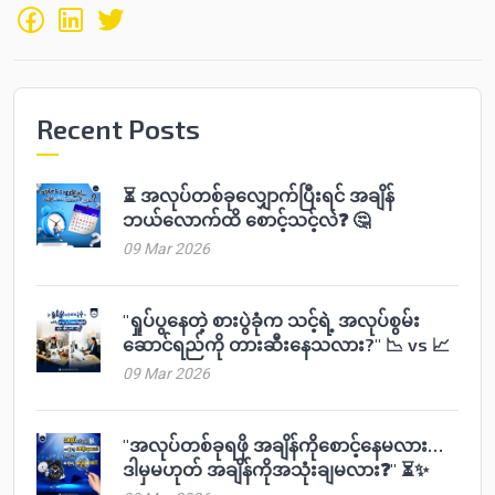
Recent Posts
⏳ အလုပ်တစ်ခုလျှောက်ပြီးရင် အချိန်
ဘယ်လောက်ထိ စောင့်သင့်လဲ❓ 🤔
09 Mar 2026
"ရှုပ်ပွနေတဲ့ စားပွဲခုံက သင့်ရဲ့ အလုပ်စွမ်း
ဆောင်ရည်ကို တားဆီးနေသလား?" 📉 vs 📈
09 Mar 2026
"အလုပ်တစ်ခုရဖို အချိန်ကိုစောင့်နေမလား…
ဒါမှမဟုတ် အချိန်ကိုအသုံးချမလား❓" ⏳✨