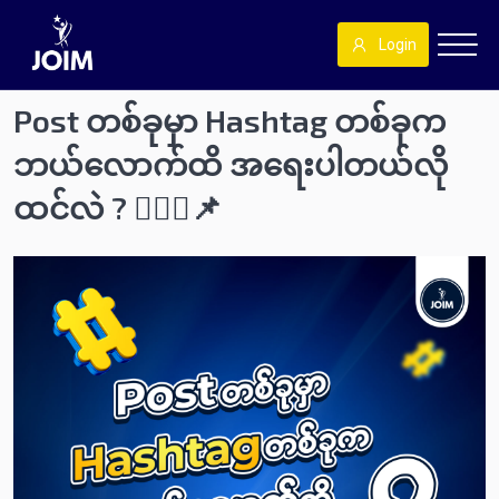
Login
Post တစ်ခုမှာ Hashtag တစ်ခုက
ဘယ်လောက်ထိ အရေးပါတယ်လို
ထင်လဲ ? 🤷🏻‍♂️📌