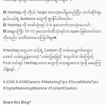
🟦 Hashtag ကို ကိုယ် Target ထားတဲ့ပေါ်မူတည်ပြီး သက်ဆိုင်ရာ
နယ်ပယ်ရဲ့ Audience တွေကို ရှာနိုင်ပါတယ်။✅
🟦 Hashtag ကို တခါသုံးရင် 5-6 ခုလောက်သာသုံးပေးပါ✅
🟦အများကြီး 10-15 ခုလောက်ထိသုံးရင်လဲ spam ဖြစ်တက်တာ
ကိုလည်း သတိထားပေးကြပါဗျ။❌
#Hashtag တွေဟာ သင့်ရဲ့ Content ကို လမ်းပျောက်မသွား
အောင် လမ်းညွှန်ပေးတဲ့ "လမ်းပြမြေပုံ" တွေပါပဲ။ ဒါ‌ကြောင့်
Post တင်ရင် Hashtag လေး တွေကို သေချာလေးသုံးဖို မမေ့ကြ
ပါနဲ့နော်......"
#JOIM #JOIMCareers #MarketingTips #SocialMediaTips
#DigitalMarketingMyanmar #ContentCreation
Share this Blog?