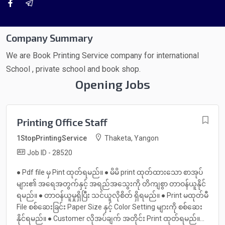
Company Summary
We are Book Printing Service company for international
School , private school and book shop.
Opening Jobs
Printing Office Staff
1StopPrintingService
Thaketa, Yangon
Job ID - 28520
● Pdf file မှ Pint ထုတ်ရမည်။ ● မိမိ print ထုတ်ထားသော စာအုပ်
များ၏ အရေအတွက်နှင့် အရည်အသွေးကို တိကျစွာ တာဝန်ယူနိုင်
ရမည်။ ● တာဝန်ယူမှုရှိပြီး သင်ယူလိုစိတ် ရှိရမည်။ ● Print မထုတ်မီ
File စစ်ဆေးခြင်း Paper Size နှင့် Color Setting များကို စစ်ဆေး
နိုင်ရမည်။ ● Customer လိုအပ်ချက် အတိုင်း Print ထုတ်ရမည်။...