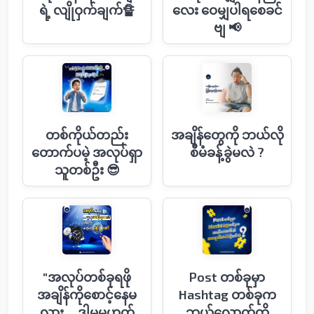
ရဲ့ လျိုဝှက်ချက်🔏
လေး ဝေမျှပါရစေခင်
ဗျ 📢
တစ်ကိုယ်တည်း
အချိန်တွေကို ဘယ်လို
တောက်ပမဲ့ အလုပ်ရှာ
စီမံခန့်ခွဲမလဲ ?
သူတစ်ဦး 😎
"အလုပ်တစ်ခုရဖို
Post တစ်ခုမှာ
အချိန်ကိုစောင့်နေမ
Hashtag တစ်ခုက
လား… ဒါမှမဟုတ်
ဘယ်လောက်ထိ