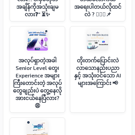
အချိန်ကိုအသုံးချမ
အရေးပါတယ်လိုထင်
လား❓" ⏳✨
လဲ ? 🤷🏻‍♂️📌
အလုပ်ရှာတဲ့အခါ
တိုးတက်ပြောင်းလဲ
Senior Level တွေ၊
လာသောနည်းပညာ
Experience အများ
နှင့် အသုံးဝင်သော AI
ကြီးတောင်းတဲ့ အလုပ်
များအကြောင်း 📢
တွေချည်းပဲ တွေ့နေလို
အားငယ်နေပြီလား?
😩