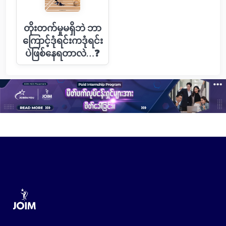
တိုးတက်မှုမရှိဘဲ ဘာ
ကြောင့်ဒုံရင်းကဒုံရင်း
ပဲဖြစ်နေရတာလဲ…❓