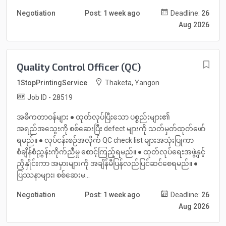
Negotiation
Post: 1 week ago
Deadline:
26
Aug 2026
Quality Control Officer (QC)
1StopPrintingService
Thaketa, Yangon
Job ID - 28519
အဓိကတာဝန်များ ● ထုတ်လုပ်ပြီးသော ပစ္စည်းများ၏
အရည်အသွေးကို စစ်ဆေးပြီး defect များကို သတ်မှတ်ထုတ်ဖော်
ရမည်။ ● လုပ်ငန်းစဉ်အလိုက် QC check list များအသုံးပြုကာ
စံချိန်စံညွှန်းကိုက်ညီမှု စောင့်ကြည့်ရမည်။ ● ထုတ်လုပ်ရေးအဖွဲ့နှင့်
ညှိနှိုင်းကာ အမှားများကို အချိန်မီပြန်လည်ပြင်ဆင်စေရမည်။ ●
ပြဿနာများ၊ စစ်ဆေးမ...
Negotiation
Post: 1 week ago
Deadline:
26
Aug 2026