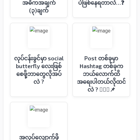
အဓိကအချက်
ပဲဖြစ်နေရတာလဲ…❓
(၃)ချက်
လုပ်ငန်းခွင်မှာ social
Post တစ်ခုမှာ
butterfly လေးဖြစ်
Hashtag တစ်ခုက
စေဖို့ဘာတွေလိုအပ်
ဘယ်လောက်ထိ
လဲ ?
အရေးပါတယ်လိုထင်
လဲ ? 🤷🏻‍♂️📌
အလုပ်လျှောက်ဖို