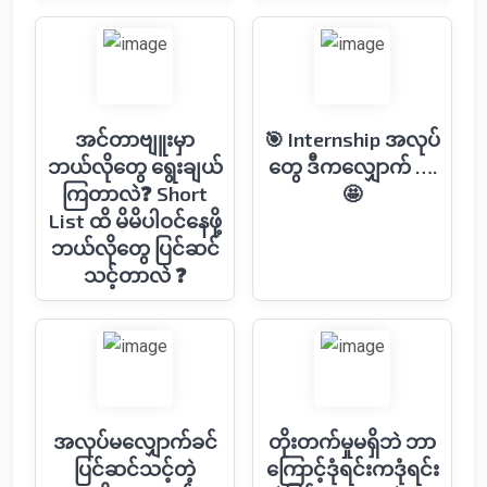
အင်တာဗျူးမှာ
🎯 Internship အလုပ်
ဘယ်လို‌တွေ ရွေးချယ်
တွေ ဒီကလျှောက် ….
ကြတာလဲ❓ Short
🤩
List ထိ မိမိပါဝင်နေဖို့
ဘယ်လိုတွေ ပြင်ဆင်
သင့်တာလဲ ❓
အလုပ်မလျှောက်ခင်
တိုးတက်မှုမရှိဘဲ ဘာ
ပြင်ဆင်သင့်တဲ့
ကြောင့်ဒုံရင်းကဒုံရင်း