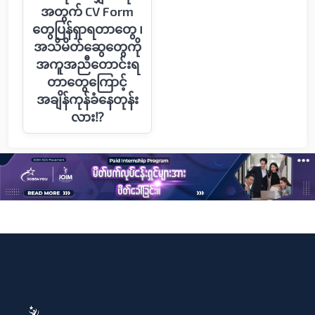
အတွက် CV Form
တွေပြန်ရှာရတာတွေ ၊
အသိမိတ်ဆွေတွေကို
အကူအညီတောင်းရ
တာတွေကြောင့်
အချိန်ကုန်ခံနေတုန်း
လား⁉️