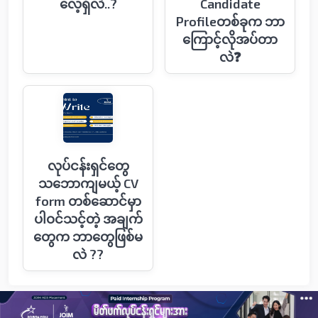
လေ့ရှိလဲ..?
Candidate
Profileတစ်ခုက ဘာ
ကြောင့်လိုအပ်တာ
လဲ❓
လုပ်ငန်းရှင်တွေ
သဘောကျမယ့် CV
form တစ်ဆောင်မှာ
ပါဝင်သင့်တဲ့ အချက်
တွေက ဘာတွေဖြစ်မ
လဲ ??