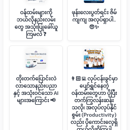
ဝန်ထမ်းများကို
ဖုန်းလေးပွတ်ရင်း ဇိမ်
ဘယ်လိုနည်းလမ်း​
ကျကျ အလုပ်ရှာပါ..
တွေ အသုံးပြု​ခေါ်ယူ
😎✨
ကြမလဲ ❓
တိုးတက်ပြောင်းလဲ
👨🏻‍💻 လုပ်ငန်းခွင်မှာ
လာသောနည်းပညာ
ပျော်ရွှင်နေတဲ့
နှင့် အသုံးဝင်သော AI
ဝန်ထမ်းတွေဟာ ပိုပြီး
များအကြောင်း 📢
တက်ကြွလန်းဆန်း
သလို၊ အလုပ်လုပ်နိုင်
စွမ်း (Productivity)
လည်း ပိုကောင်းလေ့ရှိ
တယ်လိုဆိုကြပါ