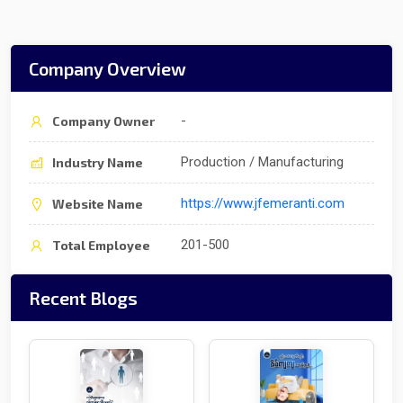
Company Overview
-
Company Owner
Production / Manufacturing
Industry Name
https://www.jfemeranti.com
Website Name
201-500
Total Employee
Recent Blogs