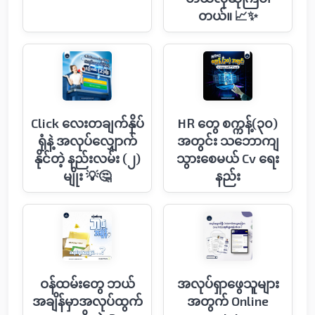
တယ်။ 📈✨
Click လေးတချက်နှိပ်
HR တွေ စက္ကန့်(၃၀)
ရုံနဲ့ အလုပ်လျှောက်
အတွင်း သဘောကျ
နိုင်တဲ့ နည်းလမ်း (၂)
သွားစေမယ် Cv ရေး
မျိုး 💡🤔
နည်း
ဝန်ထမ်းတွေ ဘယ်
အလုပ်ရှာဖွေသူများ
အချိန်မှာအလုပ်ထွက်
အတွက် Online