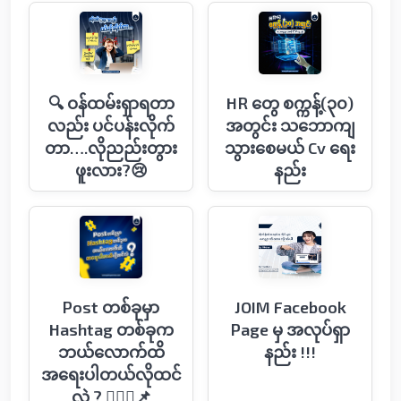
🔍 ဝန်ထမ်းရှာရတာ
HR တွေ စက္ကန့်(၃၀)
လည်း ပင်ပန်းလိုက်
အတွင်း သဘောကျ
တာ….လိုညည်းတွား
သွားစေမယ် Cv ရေး
ဖူးလား?😢
နည်း
Post တစ်ခုမှာ
JOIM Facebook
Hashtag တစ်ခုက
Page မှ အလုပ်ရှာ
ဘယ်လောက်ထိ
နည်း !!!
အရေးပါတယ်လိုထင်
လဲ ? 🤷🏻‍♂️📌