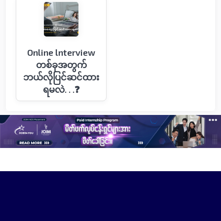
Online lnterview
တစ်ခုအတွက်
ဘယ်လိုပြင်ဆင်ထား
ရမလဲ. . .❓