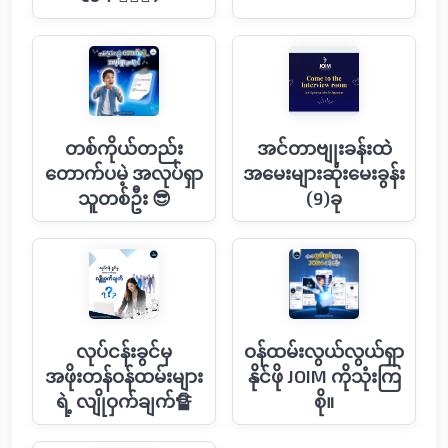
တစ်ကိုယ်တည်း
အင်တာဗျုးခန်းထဲ
တောက်ပမဲ့ အလုပ်ရှာ
အမေးများဆုံးမေးခွန်း
သူတစ်ဦး 😎
(9)ခု
လုပ်ငန်းခွင်မှ
ဝန်ထမ်းလွယ်လွယ်ရှာ
အဖိုးတန်ဝန်ထမ်းများ
နိုင်ဖို JOIM ကိုသုံးကြ
ရဲ့ လျိုဝှက်ချက်🔏
စို။