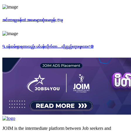
အင်တာဗျုးခန်းထဲ အမေးများဆုံးမေးခွန်း (9)ခု
🔍 ဝန်ထမ်းရှာရတာလည်း ပင်ပန်းလိုက်တာ….လိုညည်းတွားဖူးလား?😢
JOIM is the intermediate platform between Job seekers and