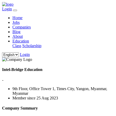
Login
Home
Jobs
Companies
Blog
About
Education
Class
Scholarship
Login
Intel-Bridge Education
-
9th Floor, Office Tower 1, Times City, Yangon, Myanmar,
Myanmar
Member since 25 Aug 2023
Company Summary