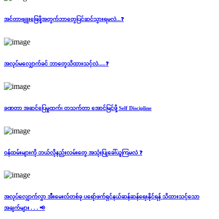
အင်တာဗျူး‌ဖြေဖို့အတွက်ဘာ​တွေပြင်ဆင်သွားရမလဲ...❓
အလုပ်မလျှောက်ခင် ဘာတွေသိထားသင့်လဲ.....❓
ခဏတာ အဆင်ပြေမှုထက်၊ တသက်တာ အောင်မြင်ဖို့ Self Discipline
ဝန်ထမ်းများကို ဘယ်လိုနည်းလမ်း​တွေ အသုံးပြု​ခေါ်ယူကြမလဲ ❓
အလုပ်လျှောက်လွှာ အီးမေးလ်တစ်ခု ပရော်ဖက်ရှင်နယ်ဆန်ဆန်ရေးနိုင်ရန် သိထားသင့်သော
အချက်များ . . . 📢