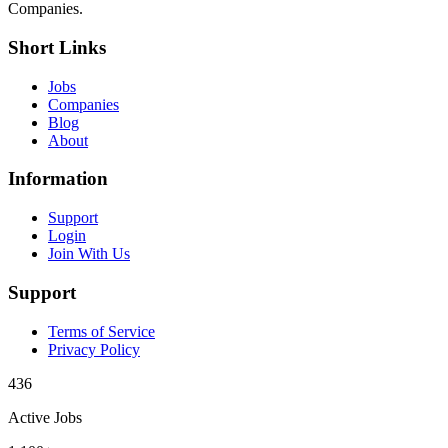
Companies.
Short Links
Jobs
Companies
Blog
About
Information
Support
Login
Join With Us
Support
Terms of Service
Privacy Policy
436
Active Jobs