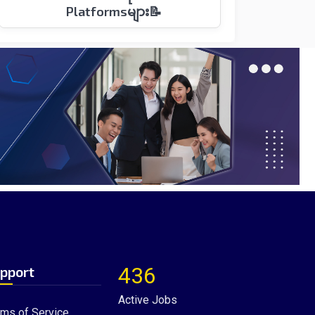
Platformsများ📝
436
pport
Active Jobs
rms of Service