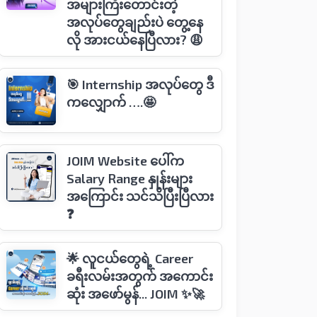
အများကြီးတောင်းတဲ့
အလုပ်တွေချည်းပဲ တွေ့နေ
လို အားငယ်နေပြီလား? 😩
🎯 Internship အလုပ်တွေ ဒီ
ကလျှောက် ….🤩
JOIM Website ပေါ်က
Salary Range နှုန်းများ
အကြောင်း သင်သိပြီးပြီလား
❓
🌟 လူငယ်တွေရဲ့ Career
ခရီးလမ်းအတွက် အကောင်း
ဆုံး အဖော်မွန်... JOIM ✨🚀