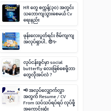
HR တွေ စက္ကန့်(၃၀) အတွင်း
သဘောကျသွားစေမယ် Cv
ရေးနည်း
ဖုန်းလေးပွတ်ရင်း ဇိမ်ကျကျ
အလုပ်ရှာပါ.. 😎✨
လုပ်ငန်းခွင်မှာ social
butterfly လေးဖြစ်စေဖို့ဘာ
တွေလိုအပ်လဲ ?
📢 အလုပ်လျှောက်လွှာ
အတွက် Resume / CV
From သပ်သပ်ရပ်ရပ် လုပ်ဖို့
အကောင်းဆုံး