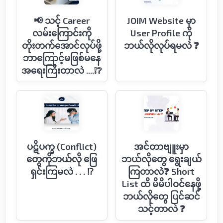
📢 သင့် Career
JOIM Website မှာ
လမ်းကြောင်းကို
User Profile ကို
တိုးတက်အောင်လုပ်ဖို့
ဘယ်လိုလုပ်ရမလဲ ❓
ဘာကြောင့်မဖြစ်မနေ
အရေးကြီးတာလဲ ....❕❔
ပဋိပက္ခ (Conflict)
အင်တာဗျူးမှာ
တွေကိုဘယ်လို ဖြေ
ဘယ်လို‌တွေ ရွေးချယ်
ရှင်းကြမလဲ . . . ⁉️
ကြတာလဲ❓ Short
List ထိ မိမိပါဝင်နေဖို့
ဘယ်လိုတွေ ပြင်ဆင်
သင့်တာလဲ ❓