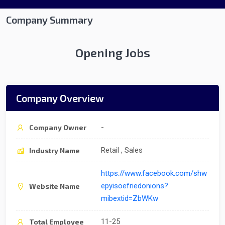
Company Summary
Opening Jobs
Company Overview
-
Company Owner
Retail , Sales
Industry Name
https://www.facebook.com/shw
epyisoefriedonions?
Website Name
mibextid=ZbWKw
11-25
Total Employee