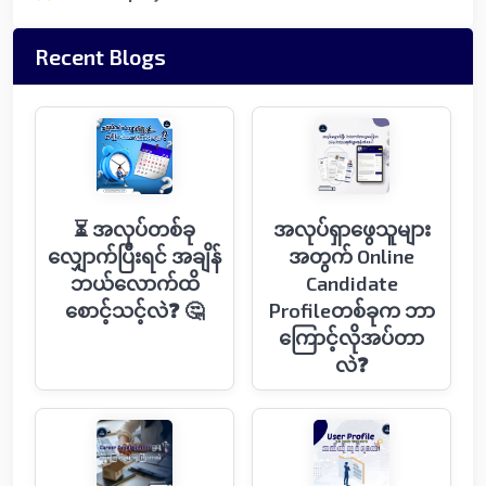
Recent Blogs
⏳ အလုပ်တစ်ခု
အလုပ်ရှာဖွေသူများ
လျှောက်ပြီးရင် အချိန်
အတွက် Online
ဘယ်လောက်ထိ
Candidate
စောင့်သင့်လဲ❓ 🤔
Profileတစ်ခုက ဘာ
ကြောင့်လိုအပ်တာ
လဲ❓