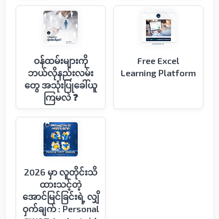
ဝန်ထမ်းများကို
Free Excel
ဘယ်လိုနည်းလမ်း​
Learning Platform
တွေ အသုံးပြု​ခေါ်ယူ
ကြမလဲ ❓
2026 မှာ လူတိုင်းသိ
ထားသင့်တဲ့
အောင်မြင်ခြင်းရဲ့ လျှိ
ဝှက်ချက် : Personal