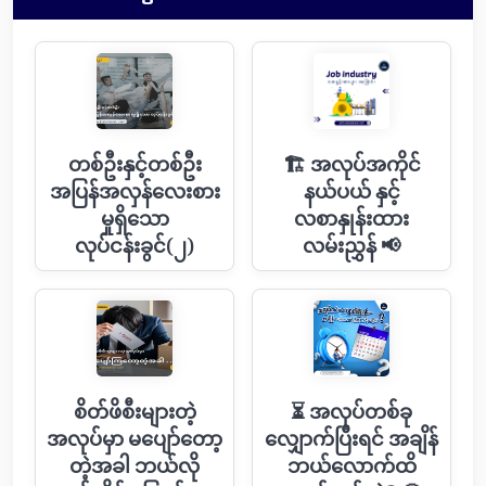
တစ်ဦးနှင့်တစ်ဦး
🏗 အလုပ်အကိုင်
အပြန်အလှန်​လေးစား
နယ်ပယ် နှင့်
မှုရှိ​​သော
လစာနှုန်းထား
လုပ်ငန်းခွင်(၂)
လမ်းညွှန် 📢
စိတ်ဖိစီးများတဲ့
⏳ အလုပ်တစ်ခု
အလုပ်မှာ မပျော်တော့
လျှောက်ပြီးရင် အချိန်
တဲ့အခါ ဘယ်လို
ဘယ်လောက်ထိ