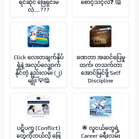
ရင်ဆိုင်​ ဖြေရှင်းမ
စောင့်သင့်လဲ❓ 🤔
လဲ.....???
Click လေးတချက်နှိပ်
ခဏတာ အဆင်ပြေမှု
ရုံနဲ့ အလုပ်လျှောက်
ထက်၊ တသက်တာ
နိုင်တဲ့ နည်းလမ်း (၂)
အောင်မြင်ဖို့ Self
မျိုး 💡🤔
Discipline
ပဋိပက္ခ (Conflict)
🌟 လူငယ်တွေရဲ့
တွေကိုဘယ်လို ဖြေ
Career ခရီးလမ်း