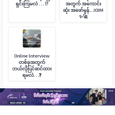
ရှင်းကြမလဲ . . . ⁉️
အတွက် အကောင်း
ဆုံး အဖော်မွန်... JOIM
✨🚀
Online lnterview
တစ်ခုအတွက်
ဘယ်လိုပြင်ဆင်ထား
ရမလဲ. . .❓