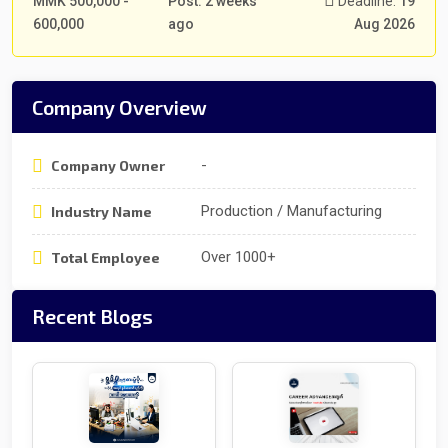
MMK 500,000 -
Post: 2 weeks
Deadline:
19
600,000
ago
Aug 2026
Company Overview
-
Company Owner
Production / Manufacturing
Industry Name
Over 1000+
Total Employee
Recent Blogs