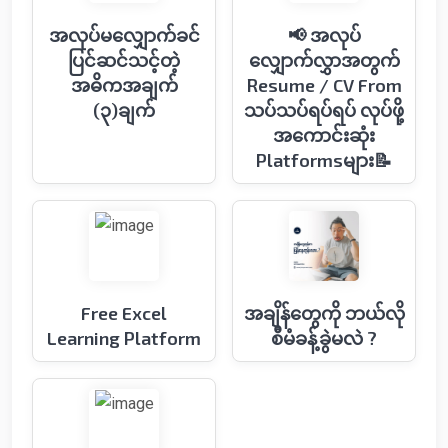
အလုပ်မလျှောက်ခင်
📢 အလုပ်
ပြင်ဆင်သင့်တဲ့
လျှောက်လွှာအတွက်
အဓိကအချက်
Resume / CV From
(၃)ချက်
သပ်သပ်ရပ်ရပ် လုပ်ဖို့
အကောင်းဆုံး
Platformsများ📝
Free Excel
အချိန်တွေကို ဘယ်လို
Learning Platform
စီမံခန့်ခွဲမလဲ ?