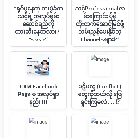
"ရှုပ်ပွနေတဲ့ စားပွဲခုံက
သင့်Professionalလ
သင့်ရဲ့ အလုပ်စွမ်း
မ်းကြောင်း ပိုမို
ဆောင်ရည်ကို
တိုးတက်အောင်မြင်ဖို့
တားဆီးနေသလား?"
လမ်းညွန်ပေးနိုင်တဲ့
📉 vs 📈
Channelsများ📈
JOIM Facebook
ပဋိပက္ခ (Conflict)
Page မှ အလုပ်ရှာ
တွေကိုဘယ်လို ဖြေ
နည်း !!!
ရှင်းကြမလဲ . . . ⁉️