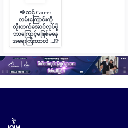
📢 သင့် Career
လမ်းကြောင်းကို
တိုးတက်အောင်လုပ်ဖို့
ဘာကြောင့်မဖြစ်မနေ
အရေးကြီးတာလဲ ....❕❔