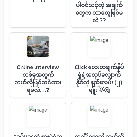
ပါဝင်သင့်တဲ့ အချက်
တွေက ဘာတွေဖြစ်မ
လဲ ??
Online lnterview
Click လေးတချက်နှိပ်
တစ်ခုအတွက်
ရုံနဲ့ အလုပ်လျှောက်
ဘယ်လိုပြင်ဆင်ထား
နိုင်တဲ့ နည်းလမ်း (၂)
ရမလဲ. . .❓
မျိုး 💡🤔
"ရှုပ်ပွနေတဲ့ စားပွဲခုံက
အချိန်တွေကို ဘယ်လို