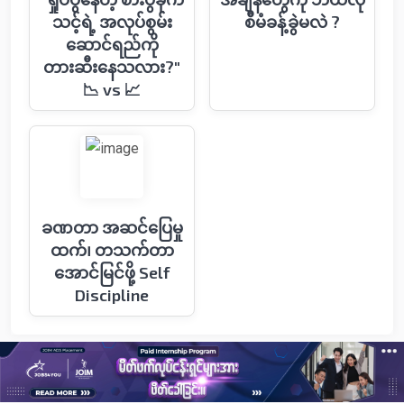
သင့်ရဲ့ အလုပ်စွမ်း
စီမံခန့်ခွဲမလဲ ?
ဆောင်ရည်ကို
တားဆီးနေသလား?"
📉 vs 📈
ခဏတာ အဆင်ပြေမှု
ထက်၊ တသက်တာ
အောင်မြင်ဖို့ Self
Discipline