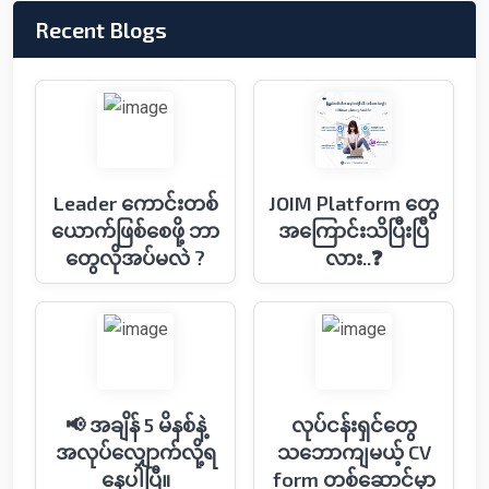
Recent Blogs
Leader ကောင်းတစ်
JOIM Platform တွေ
ယောက်ဖြစ်စေဖို့ ဘာ
အကြောင်းသိပြီးပြီ
တွေလိုအပ်မလဲ ?
လား..❓
📢 အချိန် 5 မိနစ်နဲ့
လုပ်ငန်းရှင်တွေ
အလုပ်လျှောက်လို့ရ
သဘောကျမယ့် CV
နေပါပြီ။
form တစ်ဆောင်မှာ