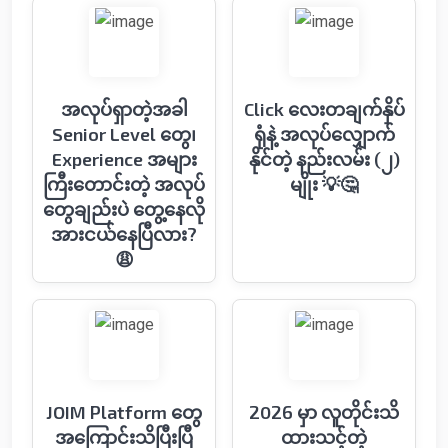
အလုပ်ရှာတဲ့အခါ
Click လေးတချက်နှိပ်
Senior Level တွေ၊
ရုံနဲ့ အလုပ်လျှောက်
Experience အများ
နိုင်တဲ့ နည်းလမ်း (၂)
ကြီးတောင်းတဲ့ အလုပ်
မျိုး 💡🤔
တွေချည်းပဲ တွေ့နေလို
အားငယ်နေပြီလား?
😩
JOIM Platform တွေ
2026 မှာ လူတိုင်းသိ
အကြောင်းသိပြီးပြီ
ထားသင့်တဲ့