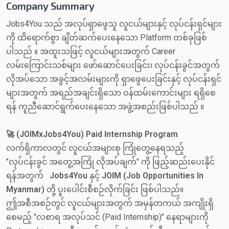
Company Summary
Jobs4You သည် အလုပ်ရှာဖွေသူ လူငယ်များနှင့် လုပ်ငန်းရှင်များ
ကို ထိရောက်စွာ ချိတ်ဆက်ပေးနေသော Platform တစ်ခုဖြစ်
ပါသည် ။ အထူးသဖြင့် လူငယ်များအတွက် Career
လမ်းကြောင်းသစ်များ ဖော်ဆောင်ပေးခြင်း၊ လုပ်ငန်းခွင်အတွက်
လိုအပ်သော အခွင့်အလမ်းများကို ရှာဖွေပေးခြင်းနှင့် လုပ်ငန်းရှင်
များအတွက် အရည်အချင်းရှိသော ဝန်ထမ်းကောင်းများ ရရှိစေ
ရန် ကူညီဆောင်ရွက်ပေးနေသော အဖွဲ့အစည်းဖြစ်ပါသည် ။
🚀 (JOIMxJobs4You) Paid Internship Program
လက်ရှိကာလတွင် လူငယ်အများစု ကြုံတွေ့နေရသည့်
"လုပ်ငန်းခွင် အတွေ့အကြုံ လိုအပ်ချက်" ကို ဖြည့်ဆည်းပေးနိုင်
ရန်အတွက်
Jobs4You
နှင့်
JOIM (Job Opportunities In
Myanmar)
တို့ ပူးပေါင်းစီစဉ်လိုက်ခြင်း ဖြစ်ပါသည်။
ဤအစီအစဉ်တွင် လူငယ်များအတွက် အမှန်တကယ် အကျိုးရှိ
စေမည့် "လစာရ အလုပ်သင် (Paid Internship)" နေရာများကို