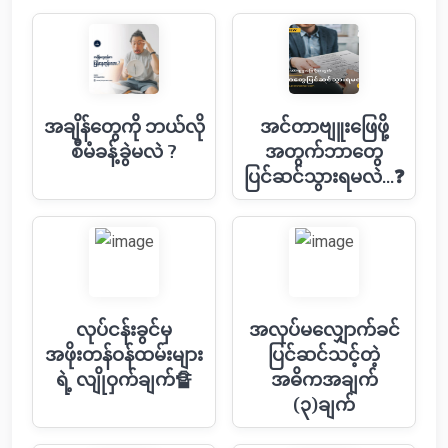
အချိန်တွေကို ဘယ်လို
အင်တာဗျူး‌ဖြေဖို့
စီမံခန့်ခွဲမလဲ ?
အတွက်ဘာ​တွေ
ပြင်ဆင်သွားရမလဲ...❓
လုပ်ငန်းခွင်မှ
အလုပ်မလျှောက်ခင်
အဖိုးတန်ဝန်ထမ်းများ
ပြင်ဆင်သင့်တဲ့
ရဲ့ လျိုဝှက်ချက်🔏
အဓိကအချက်
(၃)ချက်