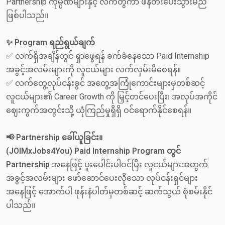
Partnership ကုမ္ပဏီများနှင့် လက်တွဲကာ ဖန်တီးပေးသွားမည်
ဖြစ်ပါသည်။
✨ Program ရည်ရွယ်ချက်
✅ လက်ရှိအချိန်တွင် ရှာဖွေရန် ခက်ခဲနေသော Paid Internship
အခွင့်အလမ်းများကို လူငယ်များ လက်လှမ်းမီစေရန်။
✅ လက်တွေ့လုပ်ငန်းခွင် အတွေ့အကြုံကောင်းများမှတစ်ဆင့်
လူငယ်များ၏ Career Growth ကို မြှင့်တင်ပေးပြီး၊ အလုပ်အကိုင်
ဈေးကွက်အတွင်းသို့ ယုံကြည်မှုရှိရှိ ဝင်ရောက်နိုင်စေရန်။
📢 Partnership ခေါ်ယူခြင်း။
(JOIMxJobs4You) Paid Internship Program တွင်
Partnership
အနေဖြင့် ပူးပေါင်းပါဝင်ပြီး လူငယ်များအတွက်
အခွင့်အလမ်းများ ဖော်ဆောင်ပေးလိုသော လုပ်ငန်းရှင်များ
အနေဖြင့် အောက်ပါ ဖုန်းနံပါတ်မှတစ်ဆင့် ဆက်သွယ် စုံစမ်းနိုင်
ပါသည်။