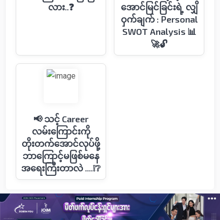
လား..❓
အောင်မြင်ခြင်းရဲ့ လျှိ
ဝှက်ချက် : Personal
SWOT Analysis 📊
🚀🔓
📢 သင့် Career
လမ်းကြောင်းကို
တိုးတက်အောင်လုပ်ဖို့
ဘာကြောင့်မဖြစ်မနေ
အရေးကြီးတာလဲ ....❕❔