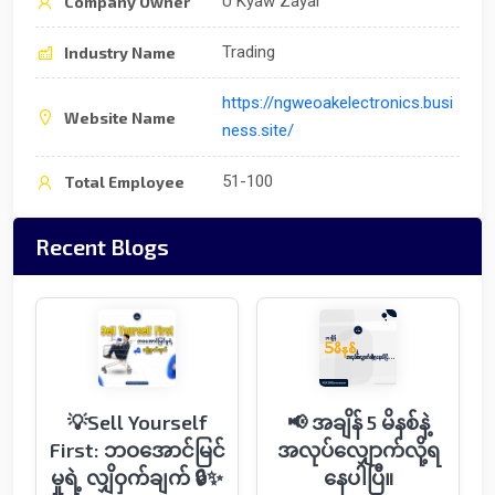
U Kyaw Zayar
Company Owner
Trading
Industry Name
https://ngweoakelectronics.busi
Website Name
ness.site/
51-100
Total Employee
Recent Blogs
💡Sell Yourself
📢 အချိန် 5 မိနစ်နဲ့
First: ဘဝအောင်မြင်
အလုပ်လျှောက်လို့ရ
မှုရဲ့ လျှိဝှက်ချက် 🔒✨
နေပါပြီ။