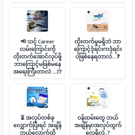
📢 သင့် Career
တိုးတက်မှုမရှိဘဲ ဘာ
လမ်းကြောင်းကို
ကြောင့်ဒုံရင်းကဒုံရင်း
တိုးတက်အောင်လုပ်ဖို့
ပဲဖြစ်နေရတာလဲ…❓
ဘာကြောင့်မဖြစ်မနေ
အရေးကြီးတာလဲ ....❕❔
⏳ အလုပ်တစ်ခု
ဝန်ထမ်းတွေ ဘယ်
လျှောက်ပြီးရင် အချိန်
အချိန်မှာအလုပ်ထွက်
ဘယ်လောက်ထိ
လေ့ရှိလဲ..?