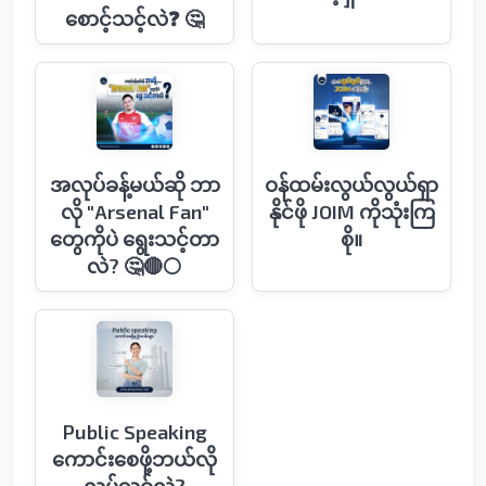
စောင့်သင့်လဲ❓ 🤔
အလုပ်ခန့်မယ်ဆို ဘာ
ဝန်ထမ်းလွယ်လွယ်ရှာ
လို "Arsenal Fan"
နိုင်ဖို JOIM ကိုသုံးကြ
တွေကိုပဲ ရွေးသင့်တာ
စို။
လဲ? 🤔🔴⚪️
Public Speaking
ကောင်းစေဖို့ဘယ်လို