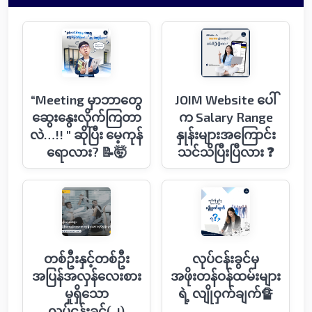
“Meeting မှာဘာတွေ
JOIM Website ပေါ်
ဆွေးနွေးလိုက်ကြတာ
က Salary Range
လဲ…!! " ဆိုပြီး မေ့ကုန်
နှုန်းများအကြောင်း
ရောလား? 📝🤯
သင်သိပြီးပြီလား ❓
တစ်ဦးနှင့်တစ်ဦး
လုပ်ငန်းခွင်မှ
အပြန်အလှန်​လေးစား
အဖိုးတန်ဝန်ထမ်းများ
မှုရှိ​​သော
ရဲ့ လျိုဝှက်ချက်🔏
လုပ်ငန်းခွင်(၂)