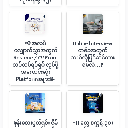
📢 အလုပ်
Online lnterview
လျှောက်လွှာအတွက်
တစ်ခုအတွက်
Resume / CV From
ဘယ်လိုပြင်ဆင်ထား
သပ်သပ်ရပ်ရပ် လုပ်ဖို့
ရမလဲ. . .❓
အကောင်းဆုံး
Platformsများ📝
ဖုန်းလေးပွတ်ရင်း ဇိမ်
HR တွေ စက္ကန့်(၃၀)