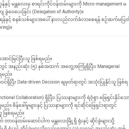
ှင့် မန္တလေးမှ စာရင်းကိုင်ဝန်ထမ်းများကို Micro-management မ
တကျ ခွဲဝေပေးခြင်း (Delegation of Authority)။
ေရန်နှင့် စနစ်သစ်များအပေါ် နားလည်လက်ခံလာစေရန် စဉ်ဆက်မပြတ
ring)။
 အောင်မြင်ပြီးသူ ဖြစ်ရမည်။
ယ်တွင် အနည်းဆုံး (၅) နှစ်အထက် အတွေ့အကြုံရှိပြီး၊ Managerial
ိရမည်။
်ရှိပြီး Data-driven Decision ချမှတ်ရာတွင် အသုံးပြုနိုင်သူ ဖြစ်ရ
tional Collaboration) ရှိပြီး၊ ပြဿနာများကို ရဲဝံ့စွာ ဖြေရှင်းနိုင်သေ
ရမည်။ စိန်ခေါ်မှုများနှင့် ပြဿနာများကို ရင်ဆိုင်ဖြေရှင်းရာတွင်
သူ ဖြစ်ရမည်။
ာဝန်ထမ်းဆောင်ပါက မန္တလေးမြို့ရှိ ရုံးနှင့် ဆိုင်ခွဲများသို့
ှိ ရုံးနှင့် ဆိုင်ခွဲများသို့လည်းကောင်း (၃) လလျှင် အနည်းဆုံး တစ်