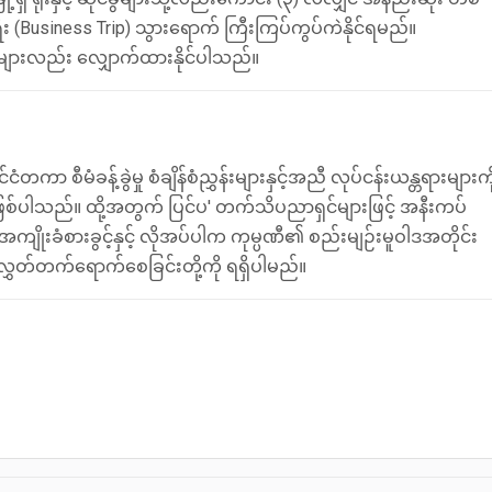
 (Business Trip) သွားရောက် ကြီးကြပ်ကွပ်ကဲနိုင်ရမည်။
ားသူများလည်း လျှောက်ထားနိုင်ပါသည်။
တကာ စီမံခန့်ခွဲမှု စံချိန်စံညွှန်းများနှင့်အညီ လုပ်ငန်းယန္တရားများကိ
ပါသည်။ ထို့အတွက် ပြင်ပ' တက်သိပညာရှင်များဖြင့် အနီးကပ်
ိုးခံစားခွင့်နှင့် လိုအပ်ပါက ကုမ္ပဏီ၏ စည်းမျဉ်းမူဝါဒအတိုင်း
လွှတ်တက်ရောက်စေခြင်းတို့ကို ရရှိပါမည်။