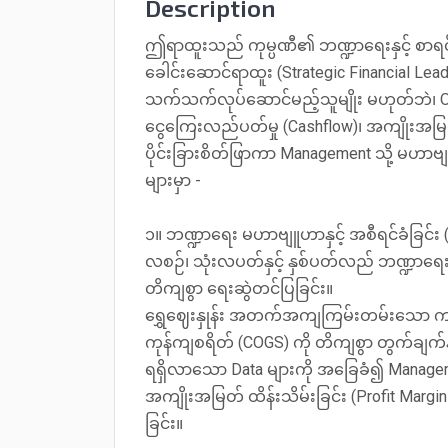
Description
ဤရာထူးသည် ကုမ္ပဏီ၏ ဘဏ္ဍာရေးနှင့် စာရင်
ခေါင်းဆောင်ရာထူး (Strategic Financial Lead
သက်သက်လုပ်ဆောင်မည့်သူမျိုး မဟုတ်ဘဲ၊ O
ငွေကြေးလည်ပတ်မှု (Cashflow)၊ အကျိုးအမြတ် (Pro
ပိုင်းခြားစိတ်ဖြာကာ Management သို့ မ
များမှာ -
၁။ ဘဏ္ဍာရေး မဟာဗျူဟာနှင့် အစီရင်ခံခြင်း (F
လစဉ်၊ သုံးလပတ်နှင့် နှစ်ပတ်လည် ဘဏ္ဍာရေးရှ
တိကျစွာ ရေးဆွဲတင်ပြခြင်း။
ရွှေဈေးနှုန်း အတက်အကျကြမ်းတမ်းသော ကာ
ကုန်ကျစရိတ် (COGS) ကို တိကျစွာ တွက်ချက်နိ
ရရှိလာသော Data များကို အခြေခံ၍ Management 
အကျိုးအမြတ် ထိန်းသိမ်းခြင်း (Profit Mar
ခြင်း။