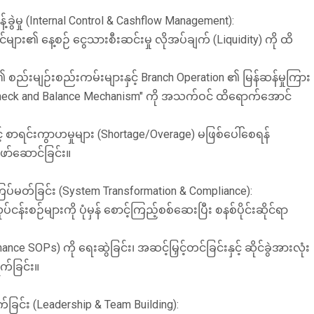
ခန့်ခွဲမှု (Internal Control & Cashflow Management):
်ဆိုင်များ၏ နေ့စဉ် ငွေသားစီးဆင်းမှု လိုအပ်ချက် (Liquidity) ကို ထိ
 ၏ စည်းမျဉ်းစည်းကမ်းများနှင့် Branch Operation ၏ မြန်ဆန်မှုကြား
Check and Balance Mechanism" ကို အသက်ဝင် ထိရောက်အောင်
့် စာရင်းကွာဟမှုများ (Shortage/Overage) မဖြစ်ပေါ်စေရန်
ဖော်ဆောင်ခြင်း။
ြပ်မတ်ခြင်း (System Transformation & Compliance):
်းစဉ်များကို ပုံမှန် စောင့်ကြည့်စစ်ဆေးပြီး စနစ်ပိုင်းဆိုင်ရာ
ce SOPs) ကို ရေးဆွဲခြင်း၊ အဆင့်မြှင့်တင်ခြင်းနှင့် ဆိုင်ခွဲအားလုံး
က်ခြင်း။
်ခြင်း (Leadership & Team Building):