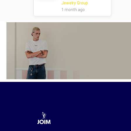
ဒု-ဌာနမှူး၊ လက်လီနှင့်
Jewelry Group
ဆိုင်ခွဲများလည်ပတ်မှု
1 month ago
ဌာန )