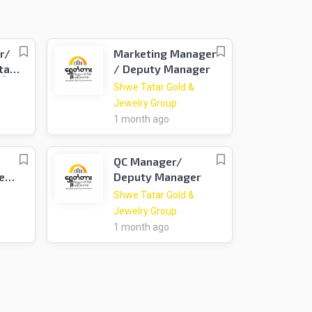
r/
Marketing Manager
tail
/ Deputy Manager
င်
Shwe Tatar Gold &
်ရေး
Jewelry Group
ဲ
1 month ago
QC Manager/
ent
Deputy Manager
Shwe Tatar Gold &
းဆက်
Jewelry Group
ြီး)
1 month ago