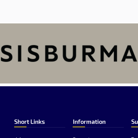
Short Links
Information
Su