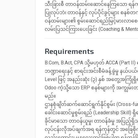
သီးခြားစီ တာဝန်ထမ်းဆောင်နေကြသော ရန်ကုန်န
ပြုလုပ်ဘဲ၊ တာဝန်နှင့် လုပ်ပိုင်ခွင့်များ စနစ်
ဝန်ထမ်းများ၏ စွမ်းဆောင်ရည်မြင့်မားလာစ
လမ်းပြသင်ကြားပေးခြင်း (Coaching & Mento
Requirements
B.Com, B.Act, CPA သို့မဟုတ် ACCA (Part II)
ဘဏ္ဍာရေးနှင့် စာရင်းအင်းစီမံခန့်ခွဲမှု နယ်ပ
Level ဖြင့် အနည်းဆုံး (၃) နှစ် အတွေ့အကြုံရှ
Odoo ကဲ့သို့သော ERP စနစ်များကို အကျွမ်းတဝင
မည်။
ဌာနစုံချိတ်ဆက်ဆောင်ရွက်နိုင်စွမ်း (Cross-func
ခေါင်းဆောင်မှုစွမ်းရည် (Leadership Skill) ရှိ
ခိုင်မာသော တာဝန်ယူမှု၊ တာဝန်ခံမှု အပြည့်ရှိ
လုပ်ငန်းလိုအပ်ချက်အရ ရန်ကုန်တွင် အခြေစိုက် တ
လည်းကောင်း၊ မန္တလေးတွင်ဖြစ်ပါက ရန်ကုန်မြို့ရ