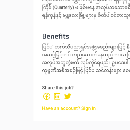
ကြိမ် (Quarterly) မဖြစ်မနေ အလုပ်သဘောခရီး
ရန်ကုန်နှင့် မန္တလေးမြို့များမှ စိတ်ပါဝင်စ
Benefits
ပြင်ပ' တက်သိပညာရှင်အဖွဲ့အစည်းများဖြင့် နိုင်ငံ
အဆင့်မြှင့်တင် တည်ဆောက်နေသည့်ကာလ ဖြစ်
အလုပ်အတူတွဲဖက် လုပ်ကိုင်ရမည်။ ဥပဒေပါ အကျ
ကုမ္ပဏီအစီအစဉ်ဖြင့် ပြင်ပ သင်တန်းများ စေ
Share this job?
Have an account? Sign in