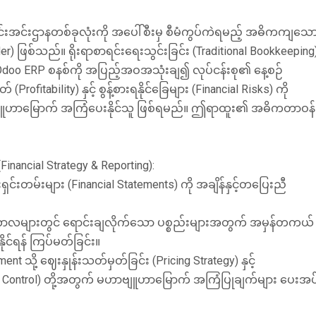
းအင်းဌာနတစ်ခုလုံးကို အပေါ်စီးမှ စီမံကွပ်ကဲရမည့် အဓိကကျသေ
er) ဖြစ်သည်။ ရိုးရာစာရင်းရေးသွင်းခြင်း (Traditional Bookkeeping
doo ERP စနစ်ကို အပြည့်အဝအသုံးချ၍ လုပ်ငန်းစု၏ နေ့စဉ်
fitability) နှင့် စွန့်စားရနိုင်ခြေများ (Financial Risks) ကို
ဟာဗျူဟာမြောက် အကြံပေးနိုင်သူ ဖြစ်ရမည်။ ဤရာထူး၏ အဓိကတာဝန်
inancial Strategy & Reporting):
င်းတမ်းများ (Financial Statements) ကို အချိန်နှင့်တပြေးညီ
လများတွင် ရောင်းချလိုက်သော ပစ္စည်းများအတွက် အမှန်တကယ်
ုင်ရန် ကြပ်မတ်ခြင်း။
သို့ ဈေးနှုန်းသတ်မှတ်ခြင်း (Pricing Strategy) နှင့်
gin Control) တို့အတွက် မဟာဗျူဟာမြောက် အကြံပြုချက်များ ပေးအပ